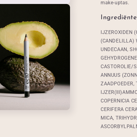
make-uptas.
Ingrediënt
IJZEROXIDEN (
(CANDELILLA) 
UNDECAAN, SH
GEHYDROGENE
CASTOROLIE/S
ANNUUS (ZONN
ZAADPOEDER, 
IJZER(III)AMM
COPERNICIA CE
CERIFERA CERA
MICA, TRIHYD
ASCORBYLPALM