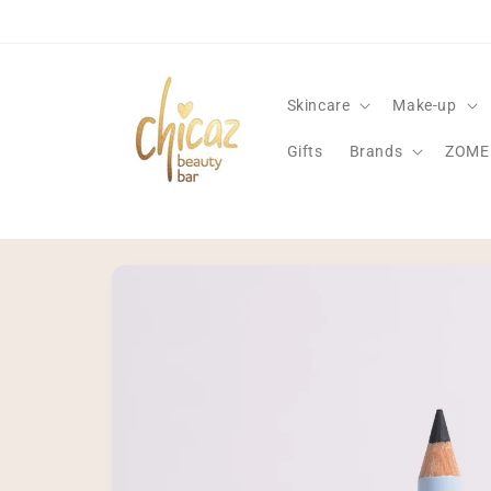
Meteen
naar de
content
Skincare
Make-up
Gifts
Brands
ZOME
Ga direct naar
productinformatie