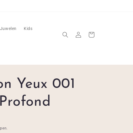
Juwelen
Kids
Inloggen
Winkelwagen
R
on Yeux 001
 Profond
epen.