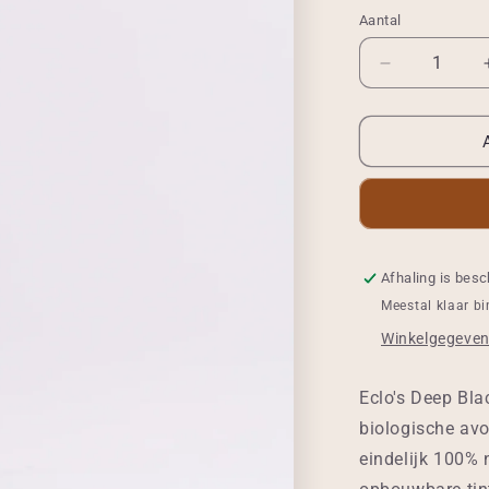
Aantal
Aantal
Aantal
verlagen
voor
Crayon
Yeux
001
Noir
Profond
Afhaling is besc
Meestal klaar b
Winkelgegeven
Eclo's Deep Bl
biologische av
eindelijk 100% 