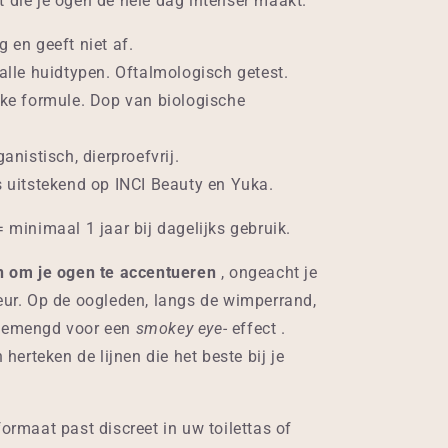
 die je ogen de hele dag intenser maakt.
 en geeft niet af.
 alle huidtypen. Oftalmologisch getest.
jke formule. Dop van biologische
ganistisch, dierproefvrij.
s uitstekend op INCI Beauty en Yuka.
= minimaal 1 jaar bij dagelijks gebruik.
en om je ogen te accentueren
, ongeacht je
eur. Op de oogleden, langs de wimperrand,
gemengd voor een
smokey eye-
effect .
n herteken de lijnen die het beste bij je
formaat past discreet in uw toilettas of