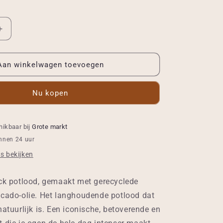
Aantal
verhogen
voor
Crayon
Aan winkelwagen toevoegen
Yeux
001
Nu kopen
Noir
Profond
hikbaar bij
Grote markt
innen 24 uur
s bekijken
ack potlood, gemaakt met gerecyclede
ocado-olie. Het langhoudende potlood dat
natuurlijk is. Een iconische, betoverende en