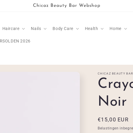
Chicaz Beauty Bar Webshop
Haircare
Nails
Body Care
Health
Home
RSOLDEN 2026
CHICAZ BEAUTY BA
Cray
Noir
Normale
€15,00 EUR
prijs
Belastingen inbegr