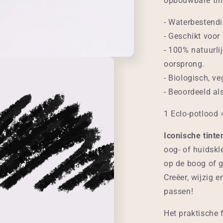
opbouwbare tint
- Waterbestendig
- Geschikt voor
- 100% natuurli
oorsprong.
- Biologisch, ve
- Beoordeeld al
1 Eclo-potlood 
Iconische tint
oog- of huidskl
op de boog of 
Creëer, wijzig e
passen!
Het praktische 