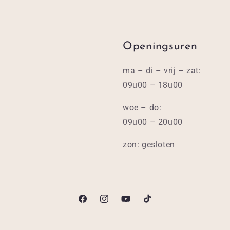
Openingsuren
ma – di – vrij – zat:
09u00 – 18u00
woe – do:
09u00 – 20u00
zon: gesloten
Facebook
Instagram
YouTube
TikTok